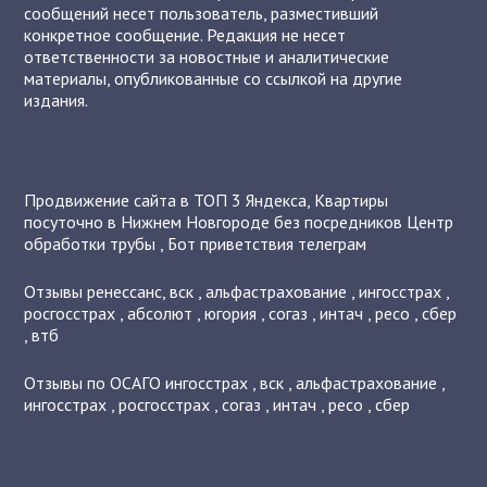
сообщений несет пользователь, разместивший
конкретное сообщение. Редакция не несет
ответственности за новостные и аналитические
материалы, опубликованные со ссылкой на другие
издания.
Продвижение сайта в ТОП 3 Яндекса
,
Квартиры
посуточно в Нижнем Новгороде без посредников
Центр
обработки трубы
,
Бот приветствия телеграм
Отзывы
ренессанс
,
вск
,
альфастрахование
,
ингосстрах
,
росгосстрах
,
абсолют
,
югория
,
согаз
,
интач
,
ресо
,
сбер
,
втб
Отзывы по ОСАГО
ингосстрах
,
вск
,
альфастрахование
,
ингосстрах
,
росгосстрах
,
согаз
,
интач
,
ресо
,
сбер