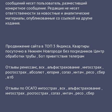
сообщений несет пользователь, разместивший
конкретное сообщение. Редакция не несет
ответственности за новостные и аналитические
материалы, опубликованные со ссылкой на другие
издания.
Продвижение сайта в ТОП 3 Яндекса
,
Квартиры
посуточно в Нижнем Новгороде без посредников
Центр
обработки трубы
,
Бот приветствия телеграм
Отзывы
ренессанс
,
вск
,
альфастрахование
,
ингосстрах
,
росгосстрах
,
абсолют
,
югория
,
согаз
,
интач
,
ресо
,
сбер
,
втб
Отзывы по ОСАГО
ингосстрах
,
вск
,
альфастрахование
,
ингосстрах
,
росгосстрах
,
согаз
,
интач
,
ресо
,
сбер