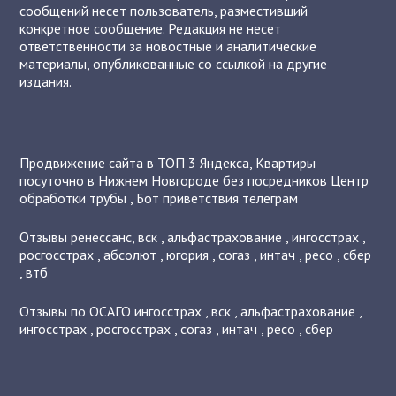
сообщений несет пользователь, разместивший
конкретное сообщение. Редакция не несет
ответственности за новостные и аналитические
материалы, опубликованные со ссылкой на другие
издания.
Продвижение сайта в ТОП 3 Яндекса
,
Квартиры
посуточно в Нижнем Новгороде без посредников
Центр
обработки трубы
,
Бот приветствия телеграм
Отзывы
ренессанс
,
вск
,
альфастрахование
,
ингосстрах
,
росгосстрах
,
абсолют
,
югория
,
согаз
,
интач
,
ресо
,
сбер
,
втб
Отзывы по ОСАГО
ингосстрах
,
вск
,
альфастрахование
,
ингосстрах
,
росгосстрах
,
согаз
,
интач
,
ресо
,
сбер