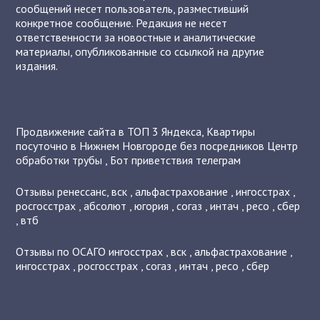
сообщений несет пользователь, разместивший
конкретное сообщение. Редакция не несет
ответственности за новостные и аналитические
материалы, опубликованные со ссылкой на другие
издания.
Продвижение сайта в ТОП 3 Яндекса
,
Квартиры
посуточно в Нижнем Новгороде без посредников
Центр
обработки трубы
,
Бот приветствия телеграм
Отзывы
ренессанс
,
вск
,
альфастрахование
,
ингосстрах
,
росгосстрах
,
абсолют
,
югория
,
согаз
,
интач
,
ресо
,
сбер
,
втб
Отзывы по ОСАГО
ингосстрах
,
вск
,
альфастрахование
,
ингосстрах
,
росгосстрах
,
согаз
,
интач
,
ресо
,
сбер