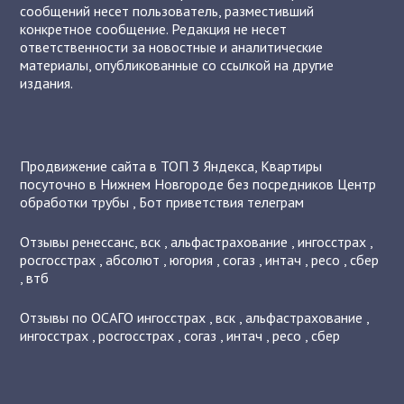
сообщений несет пользователь, разместивший
конкретное сообщение. Редакция не несет
ответственности за новостные и аналитические
материалы, опубликованные со ссылкой на другие
издания.
Продвижение сайта в ТОП 3 Яндекса
,
Квартиры
посуточно в Нижнем Новгороде без посредников
Центр
обработки трубы
,
Бот приветствия телеграм
Отзывы
ренессанс
,
вск
,
альфастрахование
,
ингосстрах
,
росгосстрах
,
абсолют
,
югория
,
согаз
,
интач
,
ресо
,
сбер
,
втб
Отзывы по ОСАГО
ингосстрах
,
вск
,
альфастрахование
,
ингосстрах
,
росгосстрах
,
согаз
,
интач
,
ресо
,
сбер