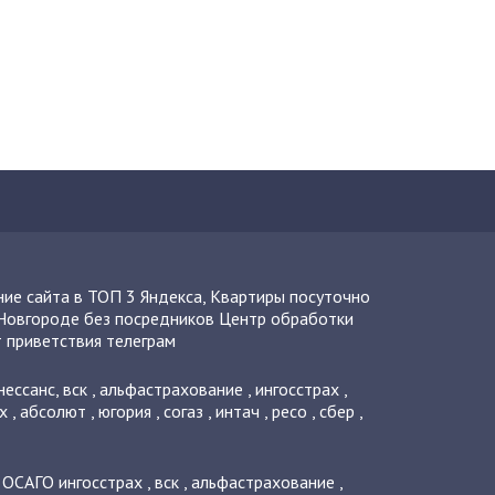
ие сайта в ТОП 3 Яндекса
,
Квартиры посуточно
Новгороде без посредников
Центр обработки
 приветствия телеграм
нессанс
,
вск
,
альфастрахование
,
ингосстрах
,
х
,
абсолют
,
югория
,
согаз
,
интач
,
ресо
,
сбер
,
о ОСАГО
ингосстрах
,
вск
,
альфастрахование
,