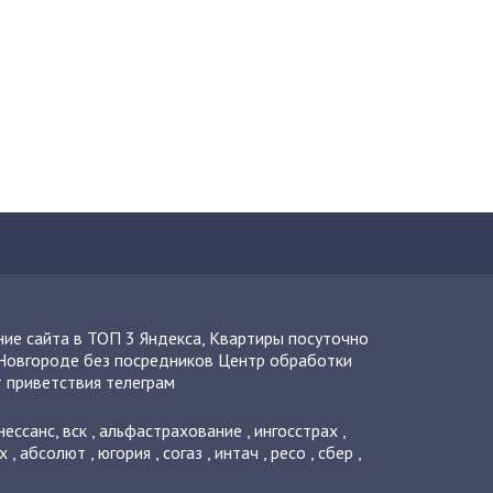
ие сайта в ТОП 3 Яндекса
,
Квартиры посуточно
Новгороде без посредников
Центр обработки
 приветствия телеграм
нессанс
,
вск
,
альфастрахование
,
ингосстрах
,
х
,
абсолют
,
югория
,
согаз
,
интач
,
ресо
,
сбер
,