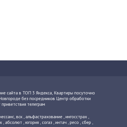
ие сайта в ТОП 3 Яндекса
,
Квартиры посуточно
Новгороде без посредников
Центр обработки
 приветствия телеграм
нессанс
,
вск
,
альфастрахование
,
ингосстрах
,
х
,
абсолют
,
югория
,
согаз
,
интач
,
ресо
,
сбер
,