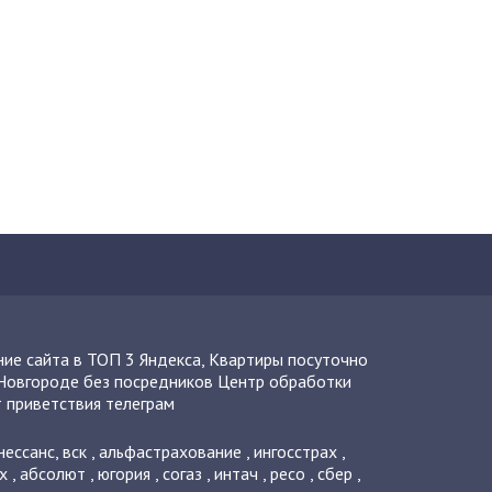
ие сайта в ТОП 3 Яндекса
,
Квартиры посуточно
Новгороде без посредников
Центр обработки
 приветствия телеграм
нессанс
,
вск
,
альфастрахование
,
ингосстрах
,
х
,
абсолют
,
югория
,
согаз
,
интач
,
ресо
,
сбер
,