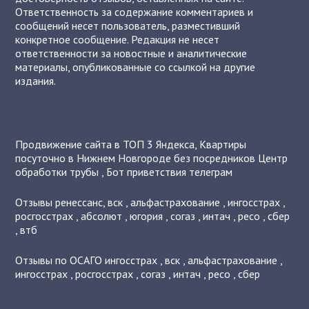
Ответственность за содержание комментариев и
сообщений несет пользователь, разместивший
конкретное сообщение. Редакция не несет
ответственности за новостные и аналитические
материалы, опубликованные со ссылкой на другие
издания.
Продвижение сайта в ТОП 3 Яндекса
,
Квартиры
посуточно в Нижнем Новгороде без посредников
Центр
обработки трубы
,
Бот приветствия телеграм
Отзывы
ренессанс
,
вск
,
альфастрахование
,
ингосстрах
,
росгосстрах
,
абсолют
,
югория
,
согаз
,
интач
,
ресо
,
сбер
,
втб
Отзывы по ОСАГО
ингосстрах
,
вск
,
альфастрахование
,
ингосстрах
,
росгосстрах
,
согаз
,
интач
,
ресо
,
сбер