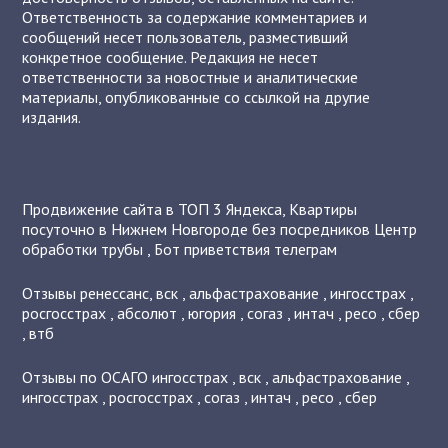
Ответственность за содержание комментариев и
сообщений несет пользователь, разместивший
конкретное сообщение. Редакция не несет
ответственности за новостные и аналитические
материалы, опубликованные со ссылкой на другие
издания.
Продвижение сайта в ТОП 3 Яндекса
,
Квартиры
посуточно в Нижнем Новгороде без посредников
Центр
обработки трубы
,
Бот приветствия телеграм
Отзывы
ренессанс
,
вск
,
альфастрахование
,
ингосстрах
,
росгосстрах
,
абсолют
,
югория
,
согаз
,
интач
,
ресо
,
сбер
,
втб
Отзывы по ОСАГО
ингосстрах
,
вск
,
альфастрахование
,
ингосстрах
,
росгосстрах
,
согаз
,
интач
,
ресо
,
сбер