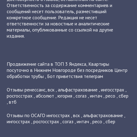
Ответственность за содержание комментариев и
сообщений несет пользователь, разместивший
конкретное сообщение. Редакция не несет
ответственности за новостные и аналитические
материалы, опубликованные со ссылкой на другие
издания.
Продвижение сайта в ТОП 3 Яндекса
,
Квартиры
посуточно в Нижнем Новгороде без посредников
Центр
обработки трубы
,
Бот приветствия телеграм
Отзывы
ренессанс
,
вск
,
альфастрахование
,
ингосстрах
,
росгосстрах
,
абсолют
,
югория
,
согаз
,
интач
,
ресо
,
сбер
,
втб
Отзывы по ОСАГО
ингосстрах
,
вск
,
альфастрахование
,
ингосстрах
,
росгосстрах
,
согаз
,
интач
,
ресо
,
сбер