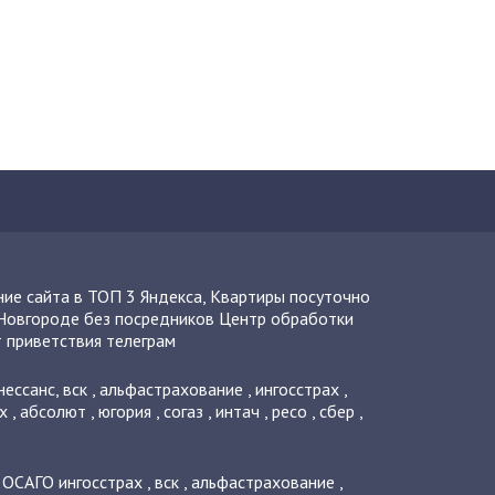
ие сайта в ТОП 3 Яндекса
,
Квартиры посуточно
Новгороде без посредников
Центр обработки
 приветствия телеграм
нессанс
,
вск
,
альфастрахование
,
ингосстрах
,
х
,
абсолют
,
югория
,
согаз
,
интач
,
ресо
,
сбер
,
о ОСАГО
ингосстрах
,
вск
,
альфастрахование
,