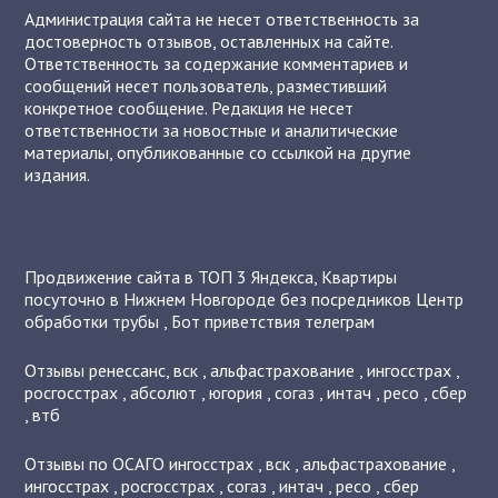
Администрация сайта не несет ответственность за
достоверность отзывов, оставленных на сайте.
Ответственность за содержание комментариев и
сообщений несет пользователь, разместивший
конкретное сообщение. Редакция не несет
ответственности за новостные и аналитические
материалы, опубликованные со ссылкой на другие
издания.
Продвижение сайта в ТОП 3 Яндекса
,
Квартиры
посуточно в Нижнем Новгороде без посредников
Центр
обработки трубы
,
Бот приветствия телеграм
Отзывы
ренессанс
,
вск
,
альфастрахование
,
ингосстрах
,
росгосстрах
,
абсолют
,
югория
,
согаз
,
интач
,
ресо
,
сбер
,
втб
Отзывы по ОСАГО
ингосстрах
,
вск
,
альфастрахование
,
ингосстрах
,
росгосстрах
,
согаз
,
интач
,
ресо
,
сбер