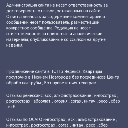
Администрация сайта не несет ответственность за
достоверность отзывов, оставленных на сайте.
Ответственность за содержание комментариев и
сообщений несет пользователь, разместивший
конкретное сообщение. Редакция не несет
ответственности за новостные и аналитические
материалы, опубликованные со ссылкой на другие
издания.
Продвижение сайта в ТОП 3 Яндекса
,
Квартиры
посуточно в Нижнем Новгороде без посредников
Центр
обработки трубы
,
Бот приветствия телеграм
Отзывы
ренессанс
,
вск
,
альфастрахование
,
ингосстрах
,
росгосстрах
,
абсолют
,
югория
,
согаз
,
интач
,
ресо
,
сбер
,
втб
Отзывы по ОСАГО
ингосстрах
,
вск
,
альфастрахование
,
ингосстрах
,
росгосстрах
,
согаз
,
интач
,
ресо
,
сбер