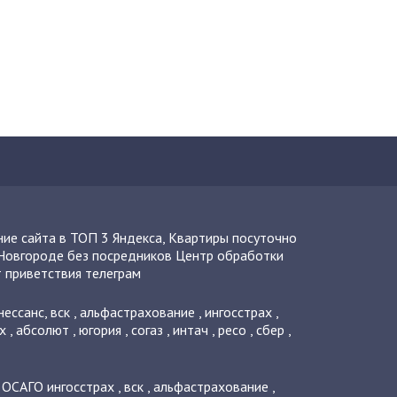
ие сайта в ТОП 3 Яндекса
,
Квартиры посуточно
Новгороде без посредников
Центр обработки
 приветствия телеграм
нессанс
,
вск
,
альфастрахование
,
ингосстрах
,
х
,
абсолют
,
югория
,
согаз
,
интач
,
ресо
,
сбер
,
о ОСАГО
ингосстрах
,
вск
,
альфастрахование
,