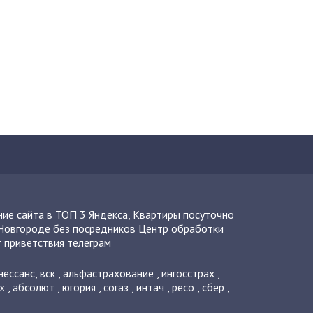
ие сайта в ТОП 3 Яндекса
,
Квартиры посуточно
Новгороде без посредников
Центр обработки
 приветствия телеграм
нессанс
,
вск
,
альфастрахование
,
ингосстрах
,
х
,
абсолют
,
югория
,
согаз
,
интач
,
ресо
,
сбер
,