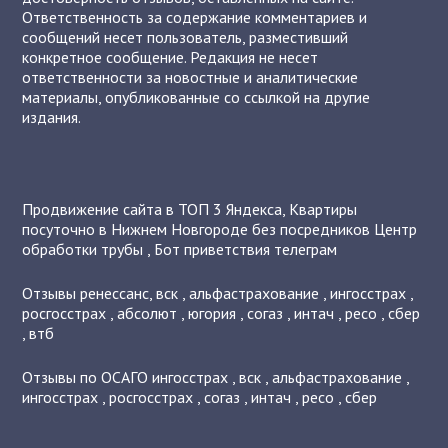
Ответственность за содержание комментариев и
сообщений несет пользователь, разместивший
конкретное сообщение. Редакция не несет
ответственности за новостные и аналитические
материалы, опубликованные со ссылкой на другие
издания.
Продвижение сайта в ТОП 3 Яндекса
,
Квартиры
посуточно в Нижнем Новгороде без посредников
Центр
обработки трубы
,
Бот приветствия телеграм
Отзывы
ренессанс
,
вск
,
альфастрахование
,
ингосстрах
,
росгосстрах
,
абсолют
,
югория
,
согаз
,
интач
,
ресо
,
сбер
,
втб
Отзывы по ОСАГО
ингосстрах
,
вск
,
альфастрахование
,
ингосстрах
,
росгосстрах
,
согаз
,
интач
,
ресо
,
сбер