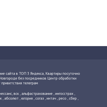
ие сайта в ТОП 3 Яндекса
,
Квартиры посуточно
Новгороде без посредников
Центр обработки
 приветствия телеграм
нессанс
,
вск
,
альфастрахование
,
ингосстрах
,
х
,
абсолют
,
югория
,
согаз
,
интач
,
ресо
,
сбер
,