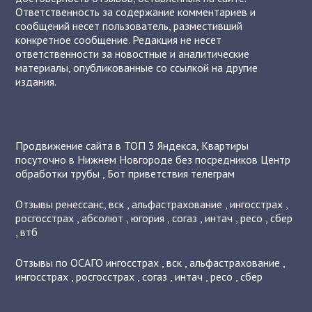
Ответственность за содержание комментариев и
сообщений несет пользователь, разместивший
конкретное сообщение. Редакция не несет
ответственности за новостные и аналитические
материалы, опубликованные со ссылкой на другие
издания.
Продвижение сайта в ТОП 3 Яндекса
,
Квартиры
посуточно в Нижнем Новгороде без посредников
Центр
обработки трубы
,
Бот приветствия телеграм
Отзывы
ренессанс
,
вск
,
альфастрахование
,
ингосстрах
,
росгосстрах
,
абсолют
,
югория
,
согаз
,
интач
,
ресо
,
сбер
,
втб
Отзывы по ОСАГО
ингосстрах
,
вск
,
альфастрахование
,
ингосстрах
,
росгосстрах
,
согаз
,
интач
,
ресо
,
сбер