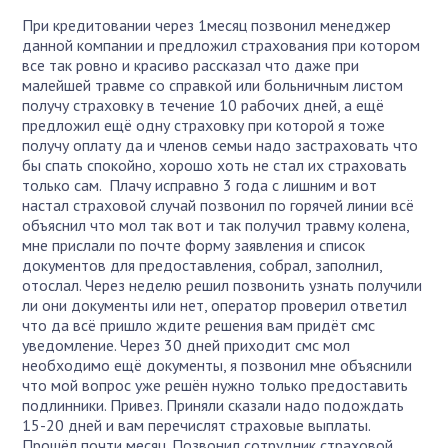
При кредитовании через 1месяц позвонил менеджер
данной компании и предложил страхования при котором
все так ровно и красиво рассказал что даже при
малейшей травме со справкой или больничным листом
получу страховку в течение 10 рабочих дней, а ещё
предложил ещё одну страховку при которой я тоже
получу оплату да и членов семьи надо застраховать что
бы спать спокойно, хорошо хоть не стал их страховать
только сам. Плачу исправно 3 года с лишним и вот
настал страховой случай позвонил по горячей линии всё
объяснил что мол так вот и так получил травму колена,
мне прислали по почте форму заявления и список
документов для предоставления, собрал, заполнил,
отослал. Через неделю решил позвонить узнать получили
ли они документы или нет, оператор проверил ответил
что да всё пришло ждите решения вам придёт смс
уведомление. Через 30 дней приходит смс мол
необходимо ещё документы, я позвонил мне объяснили
что мой вопрос уже решён нужно только предоставить
подлинники. Привез. Приняли сказали надо подождать
15-20 дней и вам перечислят страховые выплаты.
Прошёл почти месяц. Позвонил сотрудник страховой