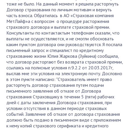
тоже не было. На данный момент я решила расторгнуть
Договор страхования по личным мотивам и вернуть
часть взноса. Обратилась в АО «Страховая компания
МетЛайф»а с вопросом о процедуре расторжения
страхового договора и выплате страховой премии.
Консультанты по контактактым телефонам сказали, что
выплаты не осуществляются, и не смогли обосновать
каким пунктом договора они руководствуются. Я послала
письменный запрос и специалист по кредитному
страхованию жизни Юлия Жаркова (Зуйкина) сообщила,
что договор расторгают без возврата страховой премии,
ссылаясь на полисные условия п.9.2.2 от 20.03.2017г,
выслав мне эти условия на электронную почту. Дословно
в этом пункте написано: "Страхователь имеет право
расторгнуть договор страхования путем подачи
письменного заявления об отказе от Договора
страхования Страховщику в течении 5 (пяти) рабочих
дней с даты заключения Договора страхования, при
условии отсутствия в данном периоде страховых
событий. Заявление об отказе от договора страхования
должно быть подано в письменном виде с приложением
к нему копий страхового серификата и кредитного