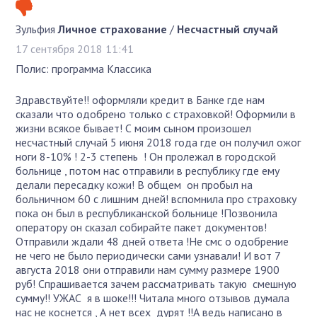
Зульфия
Личное страхование
/
Несчастный случай
17 сентября 2018 11:41
Полис: программа Классика
Здравствуйте!! оформляли кредит в Банке где нам
сказали что одобрено только с страховкой! Оформили в
жизни всякое бывает! С моим сыном произошел
несчастный случай 5 июня 2018 года где он получил ожог
ноги 8-10% ! 2-3 степень ! Он пролежал в городской
больнице , потом нас отправили в республику где ему
делали пересадку кожи! В общем он пробыл на
больничном 60 с лишним дней! вспомнила про страховку
пока он был в республиканской больнице !Позвонила
оператору он сказал собирайте пакет документов!
Отправили ждали 48 дней ответа !Не смс о одобрение
не чего не было периодически сами узнавали! И вот 7
августа 2018 они отправили нам сумму размере 1900
руб! Спрашивается зачем рассматривать такую смешную
сумму!! УЖАС я в шоке!!! Читала много отзывов думала
нас не коснется , А нет всех дурят !!А ведь написано в