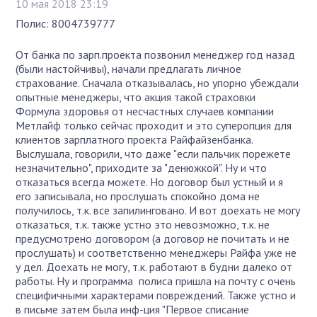
10 мая 2018 23:19
Полис: 8004739777
От банка по зарп.проекта позвонил менеджер год назад
(были настойчивы), начали предлагать личное
страхование. Сначала отказывалась, но упорно убеждали
опытные менеджеры, что акция такой страховки
Формула здоровья от несчастных случаев компании
Метлайф только сейчас проходит и это суперопция для
клиентов зарплатного проекта Райфайзенбанка.
Выслушала, говорили, что даже "если пальчик порежете
незначительно", приходите за "денюжкой". Ну и что
отказаться всегда можете. Но договор был устный и я
его записывала, но прослушать спокойно дома не
получилось, т.к. все запилинговано. И вот доехать не могу
отказаться, т.к. также устно это невозможно, т.к. не
предусмотрено договором (а договор не почитать и не
прослушать) и соответственно менеджеры Райфа уже не
у дел. Доехать не могу, т.к. работают в будни далеко от
работы. Ну и программа полиса пришла на почту с очень
специфичными характерами повреждений. Также устно и
в письме затем была инф-ция "Первое списание