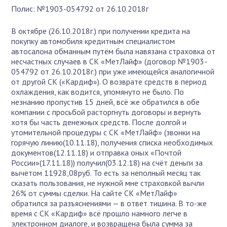
Полис: №1903-054792 от 26.10.2018г
В октябре (26.10.2018г.) при получении кредита на
покупку автомобиля кредитным специалистом
автосалона обманным путём была навязана страховка от
несчастных случаев в СК «МетЛайф» (договор №1903-
054792 от 26.10.2018г.) при уже имеющейся аналогичной
от другой СК («Кардиф»). О возврате средств в период
охлаждения, как водится, упомянуто не было. По
незнанию пропустив 15 дней, всё же обратился в обе
компании с просьбой расторгнуть договоры и вернуть
хотя бы часть денежных средств. После долгой и
утомительной процедуры с СК «МетЛайф» (звонки на
горячую линию(10.11.18), получения списка необходимых
документов(12.11.18) и отправка оных «Почтой
России»(17.11.18)) получил(03.12.18) на счёт деньги за
вычетом 11928,08руб. То есть за неполный месяц так
сказать пользования, не нужной мне страховкой вычли
26% от суммы сделки. На сайте СК «МетЛайф»
обратился за разъяснениями — в ответ тишина. В то-же
время с СК «Кардиф» всё прошло намного легче в
электронном диалоге, и возвращена была сумма за