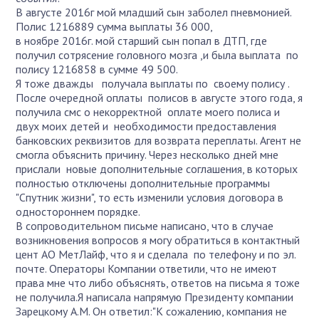
В августе 2016г мой младший сын заболел пневмонией.
Полис 1216889 сумма выплаты 36 000,
в ноябре 2016г. мой старший сын попал в ДТП, где
получил сотрясение головного мозга ,и была выплата по
полису 1216858 в сумме 49 500.
Я тоже дважды получала выплаты по своему полису .
После очередной оплаты полисов в августе этого года, я
получила смс о некорректной оплате моего полиса и
двух моих детей и необходимости предоставления
банковских реквизитов для возврата переплаты. Агент не
смогла объяснить причину. Через несколько дней мне
прислали новые дополнительные соглашения, в которых
полностью отключены дополнительные программы
"Спутник жизни", то есть изменили условия договора в
одностороннем порядке.
В сопроводительном письме написано, что в случае
возникновения вопросов я могу обратиться в контактный
цент АО МетЛайф, что я и сделала по телефону и по эл.
почте. Операторы Компании ответили, что не имеют
права мне что либо объяснять, ответов на письма я тоже
не получила.Я написала напрямую Президенту компании
Зарецкому А.М. Он ответил:"К сожалению, компания не