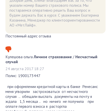
Добрый день, Елена! Благодарим Вас за то, что
указали номер Вашего страхового полиса. Мы
постараемся оперативно решить Ваш вопрос и
будем держать Вас в курсе. С уважением Екатерина
Казанина, Менеджер по клиентоориентированности
АО «МетЛайф».
Постоянный адрес отзыва
Кулешова ольга
Личное страхование
/
Несчастный
случай
24 августа 2017 18:27
Полис: 1900173447
при оформлении кредитной карты в банке Ренесанс
меня угворили застроховаться от несчастного
случая .. обещали выслать документы на почту я
ждала 1,5 месяца .. но ничиго не получила при
оплате первого взноса я расторгла