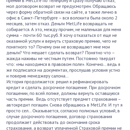
премии в MetLife по телефону и сразу получаю отказ,
мол договором возврат не предусмотрен. Обращаюсь
через форму обратной связи на сайте, а также лично в
офис в Санкт-Петербурге – вся волокита была около 2
месяцев, затем отказ. Деньги MetLife возвращать не
собирается. А это, между прочим, не маленькая для меня
сумма – почти 60 тыс.руб. Я хочу отказаться от еще не
оказанной услуги и вернуть страховую премию, чего не
понятного то? Почему они не возвращают мне мои
деньги? Что мешает сделать возврат? Понятно что –
жажда наживы не честным путем. Постоянно твердят
что: «мы находимся в правовом поле». Конечно… ведь я
же подписался на документах, прослушав условия устно
и поверив менеджеру салона…
История продолжается: решил я рефинансировать
кредит и сделать досрочное погашение. При досрочном
погашении, по всей логике, должны вернуть оставшуюся
часть премии. Ведь отсутствует предмет страхования –
автокредит погашен. Снова обращаюсь в MetLife. И тут я
просто сел… Оказывается, согласно полисных условий, в
случае досрочного погашения, договор страхования
продолжает действовать до окончания срока
страхования, а возврат уплаченной Страховой премии не