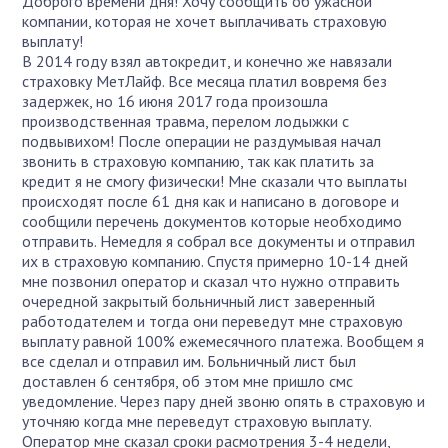
Доброго времени дня! Хочу сообщить об ужасной
компании, которая не хочет выплачивать страховую
выплату!
В 2014 году взял автокредит, и конечно же навязали
страховку МетЛайф. Все месяца платил вовремя без
задержек, но 16 июня 2017 года произошла
производственная травма, перелом лодыжки с
подвывихом! После операции не раздумывая начал
звонить в страховую компанию, так как платить за
кредит я не смогу физически! Мне сказали что выплаты
происходят после 61 дня как и написано в договоре и
сообщили перечень документов которые необходимо
отправить. Немедля я собрал все документы и отправил
их в страховую компанию. Спустя примерно 10-14 дней
мне позвонил оператор и сказал что нужно отправить
очередной закрытый больничный лист заверенный
работодателем и тогда они переведут мне страховую
выплату равной 100% ежемесячного платежа. Вообщем я
все сделал и отправил им. Больничный лист был
доставлен 6 сентября, об этом мне пришло смс
уведомление. Через пару дней звоню опять в страховую и
уточняю когда мне переведут страховую выплату.
Оператор мне сказал сроки расмотрения 3-4 недели,