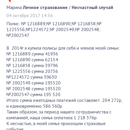
Марина
Личное страхование
/
Несчастный случай
04 октября 2017 14:56
Полис: № 1216889;№ 1216890;№ 1216858;№
1225556;№1224572;№ 2002549;№ 2002548;
№2002547
В 2014г я купила полисы для себя и членов моей семьи:
№ 1216889 сумма 41936
№ 1216890 сумма 62154
№ 1216858 сумма 39796
№ 1225556 сумма 20756
№1224572 сумма 39630
№ 2002549 сумма 195520
№ 2002548 сумма 195520
№2002547 сумма 195 520
Итого сумма ежегодных платежей составляет 204 272р,
и единовременно 586 560р.
Таким образом, за период нашего сотрудничества с
компанией, наша семья оплатила 1 218 376р.
К несчастью, в моей семье произошли страховые
события: