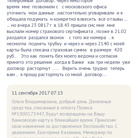
телефонный договор.. через некоторое
время мне позвонили с с московского офиса
уточнить мои данные ..настоятельно уговаривали и я
обещала подумать и конкретно взвесить все отзывы ...
... но вчера 23 0817 г в 18.43 пришла смс мне мне
выслали номер страхового сертификата , позже в 21.02
раздался раздался звонок с того же номера .. я
несмогла поднять трубку и через и через 2140 с моей
карты была списана страховая сумма в размере 420
руб... Это как понять бех моего ведома и согласия
принято это решение ,когда в банке как три недели уже
договор расторгнут ...... Верить очень трудно теперь
вам .. я прошу расторгнуть со мной договор....
11 сентября 2017 07:15
Ольга Владимировна, добрый день. Денежные
средства, списанные в оплату Полиса
№1900173447, будут возвращены на Вашу
банковскую карту в ближайшее время. Приносим
свои извинения за доставленное беспокойство. С
уважением, Екатерина Казанина, Менеджер по