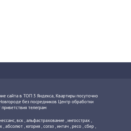
ие сайта в ТОП 3 Яндекса
,
Квартиры посуточно
Новгороде без посредников
Центр обработки
 приветствия телеграм
нессанс
,
вск
,
альфастрахование
,
ингосстрах
,
х
,
абсолют
,
югория
,
согаз
,
интач
,
ресо
,
сбер
,