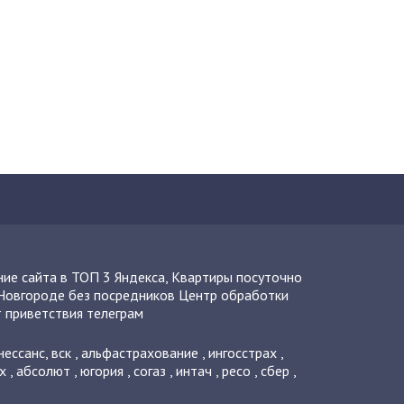
ие сайта в ТОП 3 Яндекса
,
Квартиры посуточно
Новгороде без посредников
Центр обработки
 приветствия телеграм
нессанс
,
вск
,
альфастрахование
,
ингосстрах
,
х
,
абсолют
,
югория
,
согаз
,
интач
,
ресо
,
сбер
,