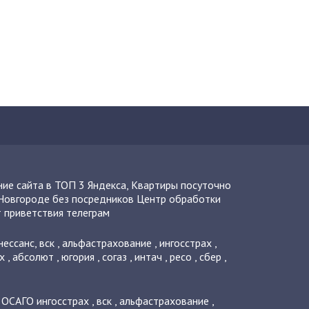
ие сайта в ТОП 3 Яндекса
,
Квартиры посуточно
Новгороде без посредников
Центр обработки
 приветствия телеграм
нессанс
,
вск
,
альфастрахование
,
ингосстрах
,
х
,
абсолют
,
югория
,
согаз
,
интач
,
ресо
,
сбер
,
о ОСАГО
ингосстрах
,
вск
,
альфастрахование
,