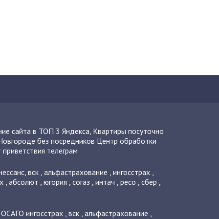
ие сайта в ТОП 3 Яндекса
,
Квартиры посуточно
Новгороде без посредников
Центр обработки
 приветствия телеграм
нессанс
,
вск
,
альфастрахование
,
ингосстрах
,
х
,
абсолют
,
югория
,
согаз
,
интач
,
ресо
,
сбер
,
о ОСАГО
ингосстрах
,
вск
,
альфастрахование
,