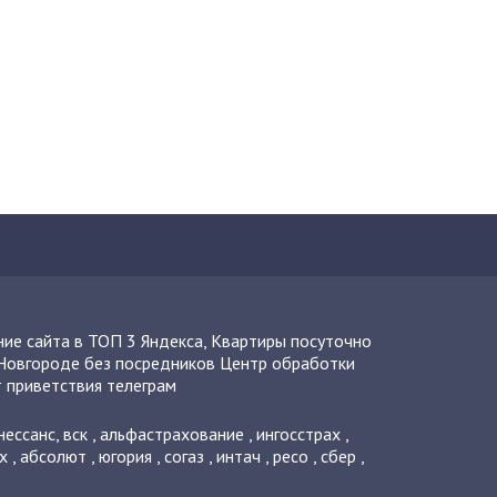
ие сайта в ТОП 3 Яндекса
,
Квартиры посуточно
Новгороде без посредников
Центр обработки
 приветствия телеграм
нессанс
,
вск
,
альфастрахование
,
ингосстрах
,
х
,
абсолют
,
югория
,
согаз
,
интач
,
ресо
,
сбер
,