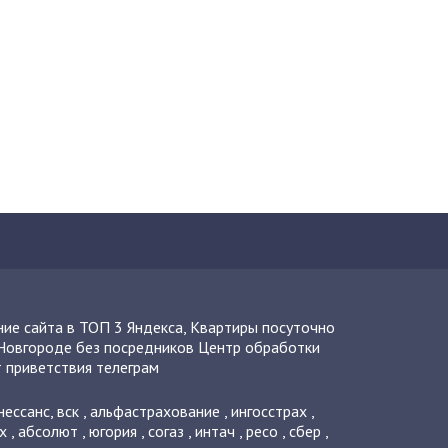
ие сайта в ТОП 3 Яндекса
,
Квартиры посуточно
Новгороде без посредников
Центр обработки
 приветствия телеграм
нессанс
,
вск
,
альфастрахование
,
ингосстрах
,
х
,
абсолют
,
югория
,
согаз
,
интач
,
ресо
,
сбер
,