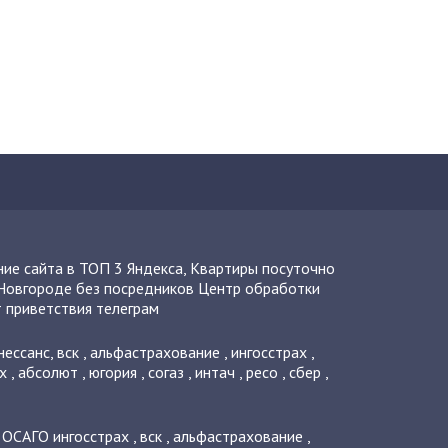
ие сайта в ТОП 3 Яндекса
,
Квартиры посуточно
Новгороде без посредников
Центр обработки
 приветствия телеграм
нессанс
,
вск
,
альфастрахование
,
ингосстрах
,
х
,
абсолют
,
югория
,
согаз
,
интач
,
ресо
,
сбер
,
о ОСАГО
ингосстрах
,
вск
,
альфастрахование
,