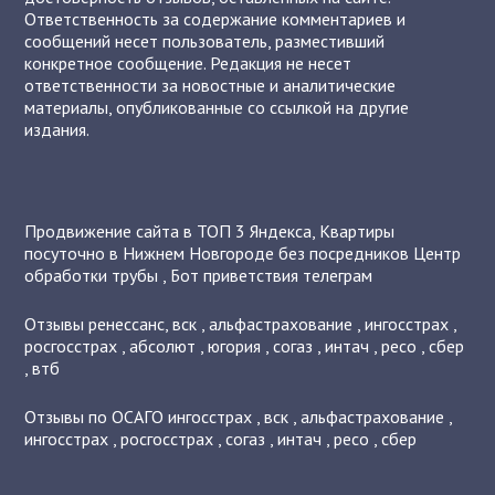
Ответственность за содержание комментариев и
сообщений несет пользователь, разместивший
конкретное сообщение. Редакция не несет
ответственности за новостные и аналитические
материалы, опубликованные со ссылкой на другие
издания.
Продвижение сайта в ТОП 3 Яндекса
,
Квартиры
посуточно в Нижнем Новгороде без посредников
Центр
обработки трубы
,
Бот приветствия телеграм
Отзывы
ренессанс
,
вск
,
альфастрахование
,
ингосстрах
,
росгосстрах
,
абсолют
,
югория
,
согаз
,
интач
,
ресо
,
сбер
,
втб
Отзывы по ОСАГО
ингосстрах
,
вск
,
альфастрахование
,
ингосстрах
,
росгосстрах
,
согаз
,
интач
,
ресо
,
сбер