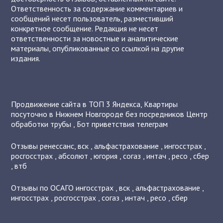
Ответственность за содержание комментариев и
сообщений несет пользователь, разместивший
конкретное сообщение. Редакция не несет
ответственности за новостные и аналитические
материалы, опубликованные со ссылкой на другие
издания.
Продвижение сайта в ТОП 3 Яндекса
,
Квартиры
посуточно в Нижнем Новгороде без посредников
Центр
обработки трубы
,
Бот приветствия телеграм
Отзывы
ренессанс
,
вск
,
альфастрахование
,
ингосстрах
,
росгосстрах
,
абсолют
,
югория
,
согаз
,
интач
,
ресо
,
сбер
,
втб
Отзывы по ОСАГО
ингосстрах
,
вск
,
альфастрахование
,
ингосстрах
,
росгосстрах
,
согаз
,
интач
,
ресо
,
сбер