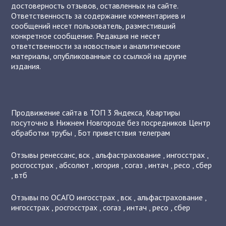
достоверность отзывов, оставленных на сайте.
Ответственность за содержание комментариев и
сообщений несет пользователь, разместивший
конкретное сообщение. Редакция не несет
ответственности за новостные и аналитические
материалы, опубликованные со ссылкой на другие
издания.
Продвижение сайта в ТОП 3 Яндекса
,
Квартиры
посуточно в Нижнем Новгороде без посредников
Центр
обработки трубы
,
Бот приветствия телеграм
Отзывы
ренессанс
,
вск
,
альфастрахование
,
ингосстрах
,
росгосстрах
,
абсолют
,
югория
,
согаз
,
интач
,
ресо
,
сбер
,
втб
Отзывы по ОСАГО
ингосстрах
,
вск
,
альфастрахование
,
ингосстрах
,
росгосстрах
,
согаз
,
интач
,
ресо
,
сбер