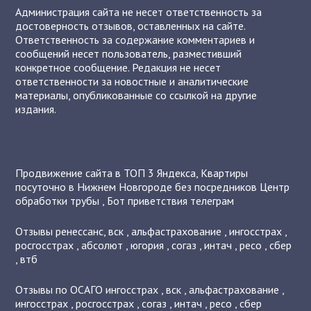
Администрация сайта не несет ответственность за
достоверность отзывов, оставленных на сайте.
Ответственность за содержание комментариев и
сообщений несет пользователь, разместивший
конкретное сообщение. Редакция не несет
ответственности за новостные и аналитические
материалы, опубликованные со ссылкой на другие
издания.
Продвижение сайта в ТОП 3 Яндекса
,
Квартиры
посуточно в Нижнем Новгороде без посредников
Центр
обработки трубы
,
Бот приветствия телеграм
Отзывы
ренессанс
,
вск
,
альфастрахование
,
ингосстрах
,
росгосстрах
,
абсолют
,
югория
,
согаз
,
интач
,
ресо
,
сбер
,
втб
Отзывы по ОСАГО
ингосстрах
,
вск
,
альфастрахование
,
ингосстрах
,
росгосстрах
,
согаз
,
интач
,
ресо
,
сбер