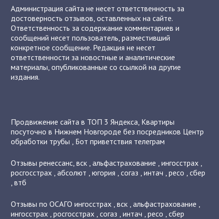
Администрация сайта не несет ответственность за
достоверность отзывов, оставленных на сайте.
Ответственность за содержание комментариев и
сообщений несет пользователь, разместивший
конкретное сообщение. Редакция не несет
ответственности за новостные и аналитические
материалы, опубликованные со ссылкой на другие
издания.
Продвижение сайта в ТОП 3 Яндекса
,
Квартиры
посуточно в Нижнем Новгороде без посредников
Центр
обработки трубы
,
Бот приветствия телеграм
Отзывы
ренессанс
,
вск
,
альфастрахование
,
ингосстрах
,
росгосстрах
,
абсолют
,
югория
,
согаз
,
интач
,
ресо
,
сбер
,
втб
Отзывы по ОСАГО
ингосстрах
,
вск
,
альфастрахование
,
ингосстрах
,
росгосстрах
,
согаз
,
интач
,
ресо
,
сбер