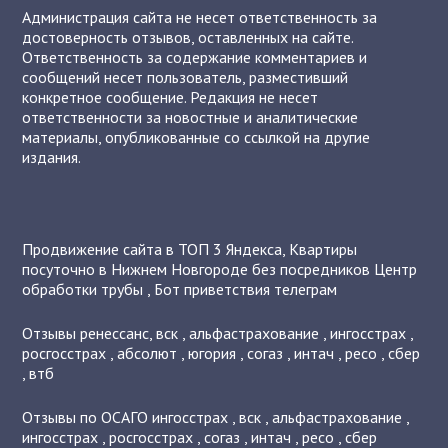
Администрация сайта не несет ответственность за
достоверность отзывов, оставленных на сайте.
Ответственность за содержание комментариев и
сообщений несет пользователь, разместивший
конкретное сообщение. Редакция не несет
ответственности за новостные и аналитические
материалы, опубликованные со ссылкой на другие
издания.
Продвижение сайта в ТОП 3 Яндекса
,
Квартиры
посуточно в Нижнем Новгороде без посредников
Центр
обработки трубы
,
Бот приветствия телеграм
Отзывы
ренессанс
,
вск
,
альфастрахование
,
ингосстрах
,
росгосстрах
,
абсолют
,
югория
,
согаз
,
интач
,
ресо
,
сбер
,
втб
Отзывы по ОСАГО
ингосстрах
,
вск
,
альфастрахование
,
ингосстрах
,
росгосстрах
,
согаз
,
интач
,
ресо
,
сбер