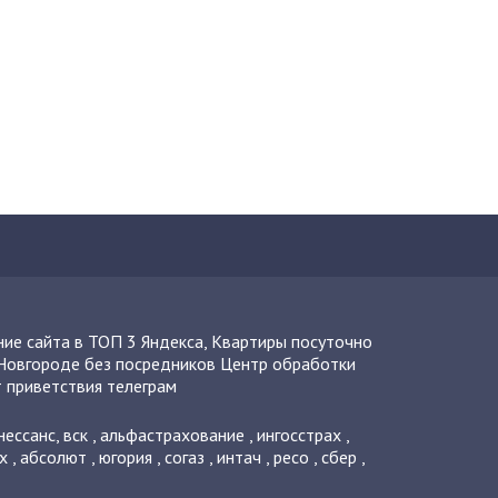
ие сайта в ТОП 3 Яндекса
,
Квартиры посуточно
Новгороде без посредников
Центр обработки
 приветствия телеграм
нессанс
,
вск
,
альфастрахование
,
ингосстрах
,
х
,
абсолют
,
югория
,
согаз
,
интач
,
ресо
,
сбер
,