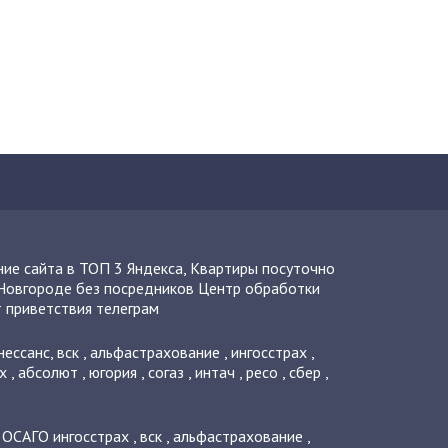
ие сайта в ТОП 3 Яндекса
,
Квартиры посуточно
Новгороде без посредников
Центр обработки
 приветствия телеграм
нессанс
,
вск
,
альфастрахование
,
ингосстрах
,
х
,
абсолют
,
югория
,
согаз
,
интач
,
ресо
,
сбер
,
о ОСАГО
ингосстрах
,
вск
,
альфастрахование
,