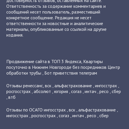
достоверность отзывов, оставленных на сайте.
Ответственность за содержание комментариев и
сообщений несет пользователь, разместивший
конкретное сообщение. Редакция не несет
ответственности за новостные и аналитические
материалы, опубликованные со ссылкой на другие
издания.
Продвижение сайта в ТОП 3 Яндекса
,
Квартиры
посуточно в Нижнем Новгороде без посредников
Центр
обработки трубы
,
Бот приветствия телеграм
Отзывы
ренессанс
,
вск
,
альфастрахование
,
ингосстрах
,
росгосстрах
,
абсолют
,
югория
,
согаз
,
интач
,
ресо
,
сбер
,
втб
Отзывы по ОСАГО
ингосстрах
,
вск
,
альфастрахование
,
ингосстрах
,
росгосстрах
,
согаз
,
интач
,
ресо
,
сбер