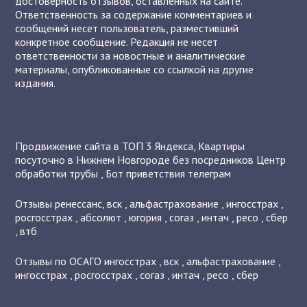
достоверность отзывов, оставленных на сайте.
Ответственность за содержание комментариев и
сообщений несет пользователь, разместивший
конкретное сообщение. Редакция не несет
ответственности за новостные и аналитические
материалы, опубликованные со ссылкой на другие
издания.
Продвижение сайта в ТОП 3 Яндекса
,
Квартиры
посуточно в Нижнем Новгороде без посредников
Центр
обработки трубы
,
Бот приветствия телеграм
Отзывы
ренессанс
,
вск
,
альфастрахование
,
ингосстрах
,
росгосстрах
,
абсолют
,
югория
,
согаз
,
интач
,
ресо
,
сбер
,
втб
Отзывы по ОСАГО
ингосстрах
,
вск
,
альфастрахование
,
ингосстрах
,
росгосстрах
,
согаз
,
интач
,
ресо
,
сбер