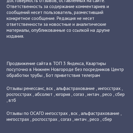
достоверность отзывов, оставленных на сайте.
Ответственность за содержание комментариев и
сообщений несет пользователь, разместивший
конкретное сообщение. Редакция не несет
ответственности за новостные и аналитические
материалы, опубликованные со ссылкой на другие
издания.
Продвижение сайта в ТОП 3 Яндекса
,
Квартиры
посуточно в Нижнем Новгороде без посредников
Центр
обработки трубы
,
Бот приветствия телеграм
Отзывы
ренессанс
,
вск
,
альфастрахование
,
ингосстрах
,
росгосстрах
,
абсолют
,
югория
,
согаз
,
интач
,
ресо
,
сбер
,
втб
Отзывы по ОСАГО
ингосстрах
,
вск
,
альфастрахование
,
ингосстрах
,
росгосстрах
,
согаз
,
интач
,
ресо
,
сбер