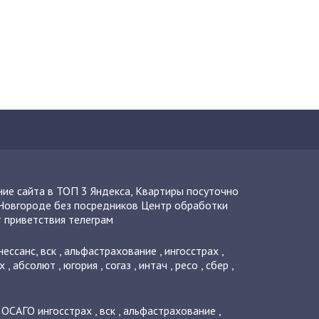
ие сайта в ТОП 3 Яндекса
,
Квартиры посуточно
Новгороде без посредников
Центр обработки
 приветствия телеграм
нессанс
,
вск
,
альфастрахование
,
ингосстрах
,
х
,
абсолют
,
югория
,
согаз
,
интач
,
ресо
,
сбер
,
о ОСАГО
ингосстрах
,
вск
,
альфастрахование
,