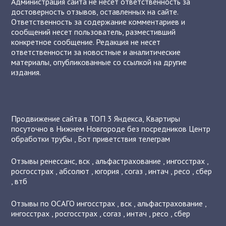
Администрация сайта не несет ответственность за
достоверность отзывов, оставленных на сайте.
Ответственность за содержание комментариев и
сообщений несет пользователь, разместивший
конкретное сообщение. Редакция не несет
ответственности за новостные и аналитические
материалы, опубликованные со ссылкой на другие
издания.
Продвижение сайта в ТОП 3 Яндекса
,
Квартиры
посуточно в Нижнем Новгороде без посредников
Центр
обработки трубы
,
Бот приветствия телеграм
Отзывы
ренессанс
,
вск
,
альфастрахование
,
ингосстрах
,
росгосстрах
,
абсолют
,
югория
,
согаз
,
интач
,
ресо
,
сбер
,
втб
Отзывы по ОСАГО
ингосстрах
,
вск
,
альфастрахование
,
ингосстрах
,
росгосстрах
,
согаз
,
интач
,
ресо
,
сбер