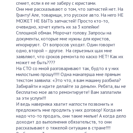
сгниет, если я ее не заберу с юристами.
Они мне рассказывают о том, что запчастей нет. На
Гранту! Але, товарищи, это русское авто. На него НЕ
МОЖЕТ НЕ БЫТЬ запчастей! Просто кто-то,
очевидно, хочет купить их за 3 копейки!
Сплошной обман. Морочат голову. Запросы на
документы, которые мне нужны для юристов,
игнорируют. От вопросов уходят. Один говорит
одно, второй – другое. На серьезных щах мне
заявляют, что сроков ремонта по каско НЕТ! Как их
может не быть????
На СТО со мной разговаривают так, будто я у них
милостыню прошу!!!!! Одна манагерша мне прямым
текстом заявила: «Это что, я вам машину разбила?
Забирайти и идите делайте за деньги». Ребята, вы не
бесплатно мое авто ремонтируете! Вам заплатили
за эти услуги!!!
И ведь наверняка хватит наглости позвонить и
предложить мне продлить у них договор! Когда им
надо что-то продать, они такие милые! А когда дело
доходит до выполнения обязательств, то они
рассказывают о тяжелой ситуации в стране!!!!