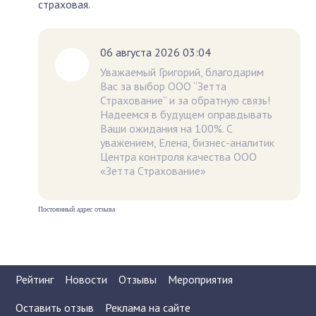
страховая.
06 августа 2026 03:04
Уважаемый Григорий, благодарим
Вас за выбор ООО “Зетта
Страхование” и за обратную связь!
Надеемся в будущем оправдывать
Ваши ожидания на 100%. С
уважением, Елена, бизнес-аналитик
Центра контроля качества ООО
«Зетта Страхование»
Постоянный адрес отзыва
Рейтинг
Новости
Отзывы
Мероприятия
Оставить отзыв
Реклама на сайте