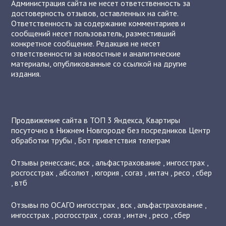
Администрация сайта не несет ответственность за
достоверность отзывов, оставленных на сайте.
Ответственность за содержание комментариев и
сообщений несет пользователь, разместивший
конкретное сообщение. Редакция не несет
ответственности за новостные и аналитические
материалы, опубликованные со ссылкой на другие
издания.
Продвижение сайта в ТОП 3 Яндекса
,
Квартиры
посуточно в Нижнем Новгороде без посредников
Центр
обработки трубы
,
Бот приветствия телеграм
Отзывы
ренессанс
,
вск
,
альфастрахование
,
ингосстрах
,
росгосстрах
,
абсолют
,
югория
,
согаз
,
интач
,
ресо
,
сбер
,
втб
Отзывы по ОСАГО
ингосстрах
,
вск
,
альфастрахование
,
ингосстрах
,
росгосстрах
,
согаз
,
интач
,
ресо
,
сбер