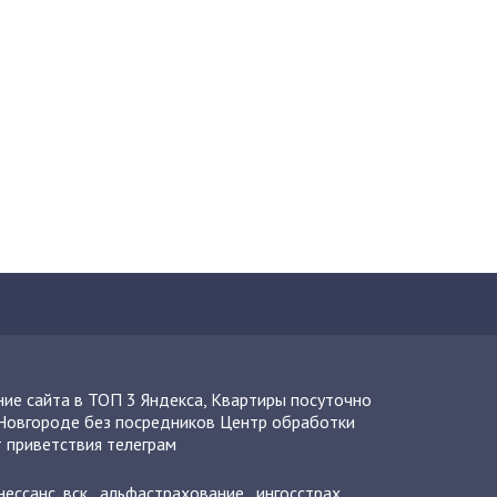
ие сайта в ТОП 3 Яндекса
,
Квартиры посуточно
Новгороде без посредников
Центр обработки
 приветствия телеграм
нессанс
,
вск
,
альфастрахование
,
ингосстрах
,