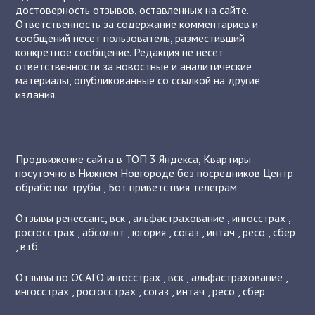
достоверность отзывов, оставленных на сайте.
Ответственность за содержание комментариев и
сообщений несет пользователь, разместивший
конкретное сообщение. Редакция не несет
ответственности за новостные и аналитические
материалы, опубликованные со ссылкой на другие
издания.
Продвижение сайта в ТОП 3 Яндекса
,
Квартиры
посуточно в Нижнем Новгороде без посредников
Центр
обработки трубы
,
Бот приветствия телеграм
Отзывы
ренессанс
,
вск
,
альфастрахование
,
ингосстрах
,
росгосстрах
,
абсолют
,
югория
,
согаз
,
интач
,
ресо
,
сбер
,
втб
Отзывы по ОСАГО
ингосстрах
,
вск
,
альфастрахование
,
ингосстрах
,
росгосстрах
,
согаз
,
интач
,
ресо
,
сбер