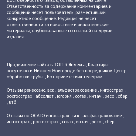
достоверность отзывов, оставленных на сайте.
Ответственность за содержание комментариев и
сообщений несет пользователь, разместивший
конкретное сообщение. Редакция не несет
ответственности за новостные и аналитические
материалы, опубликованные со ссылкой на другие
издания.
Продвижение сайта в ТОП 3 Яндекса
,
Квартиры
посуточно в Нижнем Новгороде без посредников
Центр
обработки трубы
,
Бот приветствия телеграм
Отзывы
ренессанс
,
вск
,
альфастрахование
,
ингосстрах
,
росгосстрах
,
абсолют
,
югория
,
согаз
,
интач
,
ресо
,
сбер
,
втб
Отзывы по ОСАГО
ингосстрах
,
вск
,
альфастрахование
,
ингосстрах
,
росгосстрах
,
согаз
,
интач
,
ресо
,
сбер