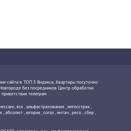
ие сайта в ТОП 3 Яндекса
,
Квартиры посуточно
Новгороде без посредников
Центр обработки
 приветствия телеграм
нессанс
,
вск
,
альфастрахование
,
ингосстрах
,
х
,
абсолют
,
югория
,
согаз
,
интач
,
ресо
,
сбер
,