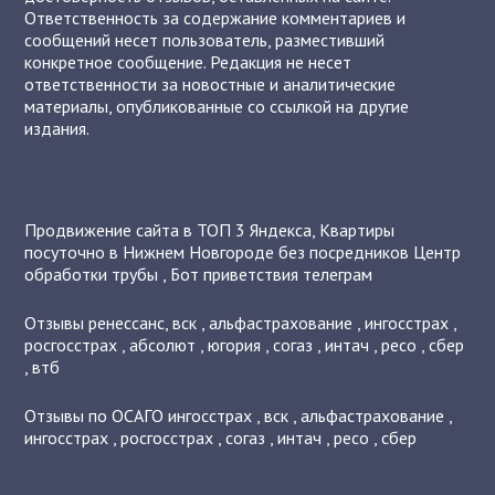
Ответственность за содержание комментариев и
сообщений несет пользователь, разместивший
конкретное сообщение. Редакция не несет
ответственности за новостные и аналитические
материалы, опубликованные со ссылкой на другие
издания.
Продвижение сайта в ТОП 3 Яндекса
,
Квартиры
посуточно в Нижнем Новгороде без посредников
Центр
обработки трубы
,
Бот приветствия телеграм
Отзывы
ренессанс
,
вск
,
альфастрахование
,
ингосстрах
,
росгосстрах
,
абсолют
,
югория
,
согаз
,
интач
,
ресо
,
сбер
,
втб
Отзывы по ОСАГО
ингосстрах
,
вск
,
альфастрахование
,
ингосстрах
,
росгосстрах
,
согаз
,
интач
,
ресо
,
сбер