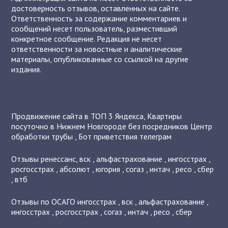
достоверность отзывов, оставленных на сайте.
Ответственность за содержание комментариев и
сообщений несет пользователь, разместивший
конкретное сообщение. Редакция не несет
ответственности за новостные и аналитические
материалы, опубликованные со ссылкой на другие
издания.
Продвижение сайта в ТОП 3 Яндекса
,
Квартиры
посуточно в Нижнем Новгороде без посредников
Центр
обработки трубы
,
Бот приветствия телеграм
Отзывы
ренессанс
,
вск
,
альфастрахование
,
ингосстрах
,
росгосстрах
,
абсолют
,
югория
,
согаз
,
интач
,
ресо
,
сбер
,
втб
Отзывы по ОСАГО
ингосстрах
,
вск
,
альфастрахование
,
ингосстрах
,
росгосстрах
,
согаз
,
интач
,
ресо
,
сбер